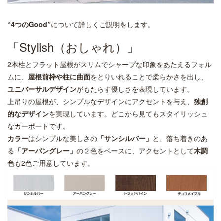
“4つのGood”
について詳しくご説明をします。
「Stylish（おしゃれ）」
2本柱とフラット屋根がスリムでシャープな印象をあたえるフォル
ムに、
屋根前枠や柱に曲面
をとりいれることで柔らかさを出し、
ユニバーサルデザイン
がもたらす優しさを表現しています。
上吊りの屋根が、シンプルなデザインにアクセントを与え、
独創
的なデザイン
を実現しています。どこから見てもスタイリッシュ
なカーポートです。
カラー
はシンプルな美しさの
「サンシルバー」
と、落ち着きのあ
る
「アーバングレー」
の２色をベースに、アクセントとして
木調
色
も2色ご用意しています。