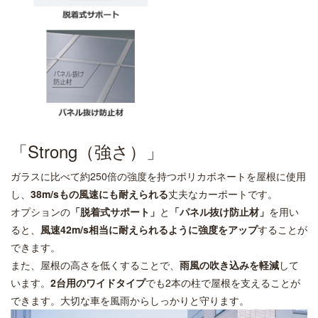
「Strong（強さ）」
ガラスに比べて約250倍の強度を持つポリカボネートを屋根に使用
し、
38m/sもの風速にも耐えられる
丈夫なカーポートです。
オプションの
「脱着式サポート」
と
「パネル抜け防止材」
を用い
ると、
風速42m/s相当に耐えられるように強度をアップ
することが
できます。
また、屋根の高さを低くすることで、
雨風の吹き込みを軽減
して
います。
2台用のワイドタイプ
でも2本の柱で屋根を支えることが
できます。大切な車を風雨からしっかりと守ります。