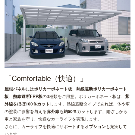
「Comfortable（快適）」
屋根パネル
には
ポリカーボネート板
、
熱線遮断ポリカーボネート
板
、
熱線遮断FRP板
の3種類をご用意。ポリカーボネート板は、
紫
外線をほぼ100％カット
します。熱線遮断タイプであれば、体や車
の塗装に影響を与える
赤外線も約50％カット
します。陽ざしから
車と家族を守り、快適なカーライフを実現します。
さらに、カーライフを快適にサポートする
オプション
も充実して
います。