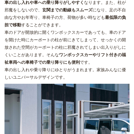
車の出し入れや車への乗り降りがしやすく
なります。また、柱が
邪魔をしないので、
玄関までの動線もスムーズ
になり、足の不自
由な方やお年寄り、車椅子の方、荷物が多い時なども
最低限の負
担で移動
することができます。
車のドアが開放的に開くワンボックスカーであっても、車のドア
を開けた時にカーポートの柱が前にきてしまって、せっかくの開
放された空間がカーポートの柱に邪魔されてしまい出入りがしに
くいことがあります。そんな
ワンボックスカーやリフト付きの福
祉車両への車椅子での乗り降りにも便利
です。
車の出し入れや乗り降りにゆとりがうまれます。家族みんなに優
しいユニバーサルデザインです。