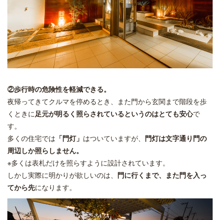
②歩行時の危険性を軽減できる。
夜帰ってきてクルマを停めるとき、また門から玄関まで階段を歩
くときに
足元が明るく照らされているというのはとても安心
で
す。
多くの住宅では
「門灯」
はついていますが、
門灯は文字通り門の
周辺しか照らしません。
※多くは表札だけを照らすように設計されています。
しかし実際に明かりが欲しいのは、
門に行くまで、また門を入っ
てから先
になります。