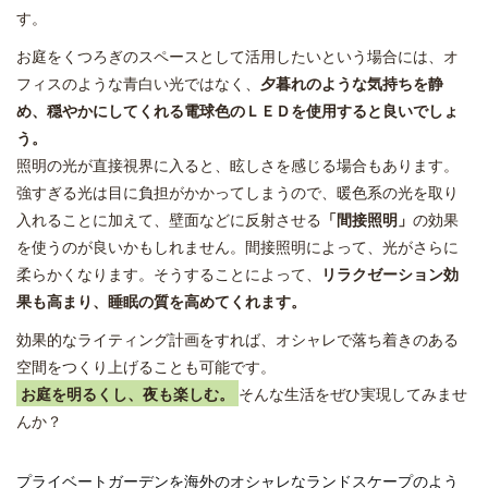
す。
お庭をくつろぎのスペースとして活用したいという場合には、オ
フィスのような青白い光ではなく、
夕暮れのような気持ちを静
め、穏やかにしてくれる電球色のＬＥＤを使用すると良いでしょ
う。
照明の光が直接視界に入ると、眩しさを感じる場合もあります。
強すぎる光は目に負担がかかってしまうので、暖色系の光を取り
入れることに加えて、壁面などに反射させる
「間接照明」
の効果
を使うのが良いかもしれません。間接照明によって、光がさらに
柔らかくなります。そうすることによって、
リラクゼーション効
果も高まり、睡眠の質を高めてくれます。
効果的なライティング計画をすれば、オシャレで落ち着きのある
空間をつくり上げることも可能です。
お庭を明るくし、夜も楽しむ。
そんな生活をぜひ実現してみませ
んか？
プライベートガーデンを海外のオシャレなランドスケープのよう