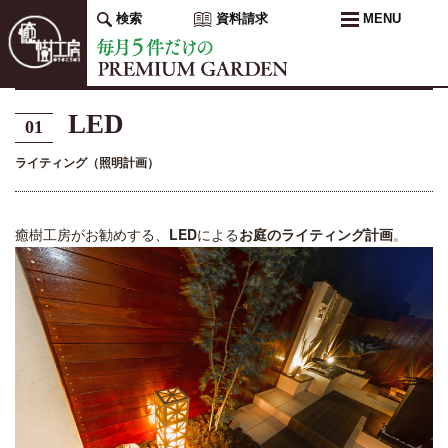
検索
資料請求
MENU
LED
01
ライティング（照明計画）
癒樹工房がお勧めする、
LED
による
お庭のライティング計画
。