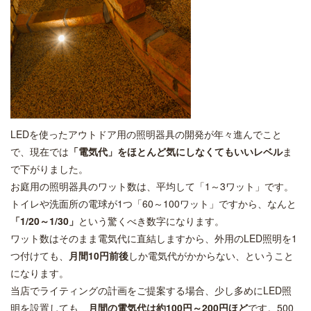
LEDを使ったアウトドア用の照明器具の開発が年々進んでこと
で、現在では
「電気代」をほとんど気にしなくてもいいレベル
ま
で下がりました。
お庭用の照明器具のワット数は、平均して「1～3ワット」です。
トイレや洗面所の電球が1つ「60～100ワット」ですから、なんと
「1/20～1/30」
という驚くべき数字になります。
ワット数はそのまま電気代に直結しますから、外用のLED照明を1
つ付けても、
月間10円前後
しか電気代がかからない、ということ
になります。
当店でライティングの計画をご提案する場合、少し多めにLED照
明を設置しても、
月間の電気代は約100円～200円ほど
です。500