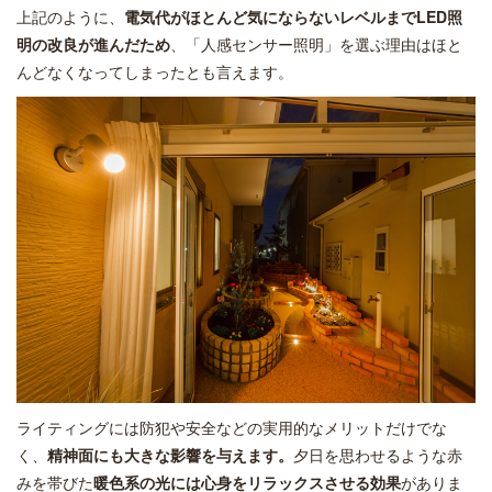
上記のように、
電気代がほとんど気にならないレベルまでLED照
明の改良が進んだため
、「人感センサー照明」を選ぶ理由はほと
んどなくなってしまったとも言えます。
ライティングには防犯や安全などの実用的なメリットだけでな
く、
精神面にも大きな影響を与えます。
夕日を思わせるような赤
みを帯びた
暖色系の光には心身をリラックスさせる効果
がありま