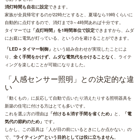
消灯時間も自在に設定
できます。
家族が全員帰宅するのが22時だとすると、夏場なら19時くらいに
自動的に点灯するので、消灯まで3～4時間あれば十分です。
タイマーでは
「点灯時間」を1時間単位で設定
できますから、ムダ
にお庭に電気が灯っている、というのを避けることができます。
「LED＋タイマー制御」
という組み合わせが実現したことによ
り、
全く手間をかけず、ムダな電気代をかけることなく
、ライテ
ィングを楽しむことが可能になりました。
「人感センサー照明」との決定的な違
い
「動くもの」に反応して自動で点いたり消えたりする照明器具を
新築の住宅に付ける方はとても多いです。
これを選ぶ方の理由は
「付ける＆消す手間を省くため」
と、
「電
気代の節約のため」
です。
しかし、この器具は「人が目の前にいるときにしか点かない」の
で、
“ライティング”という目的としては役に立ちません
。