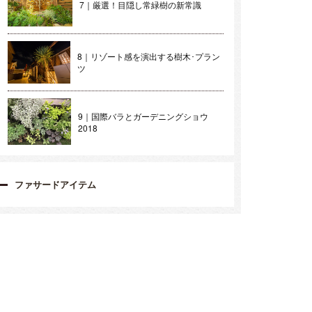
7｜厳選！目隠し常緑樹の新常識
8｜リゾート感を演出する樹木･プラン
ツ
9｜国際バラとガーデニングショウ
2018
ファサードアイテム