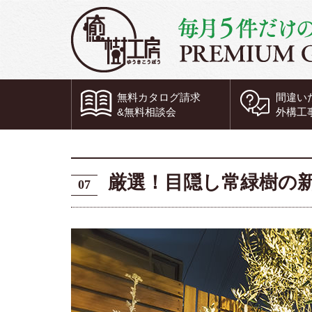
無料
カタログ請求
間違い
&
無料
相談会
外構工
厳選！目隠し常緑樹の
07