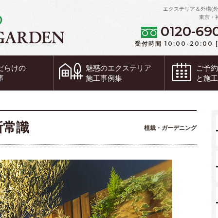
エクステリア＆外構(
東京・
0120-69
受付時間 10:00-20:00
だらけの
魅惑の
エクステリア
ご予
事
施工事例集
と施
新常識
植栽・ガーデニング