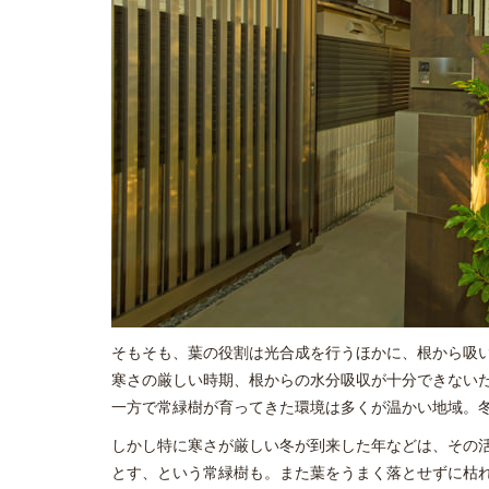
そもそも、葉の役割は光合成を行うほかに、根から吸
寒さの厳しい時期、根からの水分吸収が十分できない
一方で常緑樹が育ってきた環境は多くが温かい地域。
しかし特に寒さが厳しい冬が到来した年などは、その
とす、という常緑樹も。また葉をうまく落とせずに枯