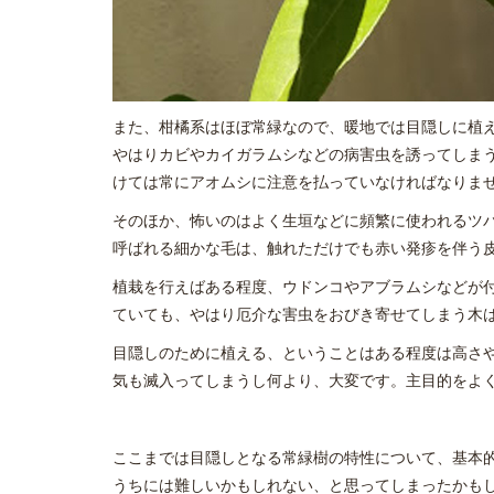
また、柑橘系はほぼ常緑なので、暖地では目隠しに植
やはりカビやカイガラムシなどの病害虫を誘ってしま
けては常にアオムシに注意を払っていなければなりま
そのほか、怖いのはよく生垣などに頻繁に使われるツ
呼ばれる細かな毛は、触れただけでも赤い発疹を伴う
植栽を行えばある程度、ウドンコやアブラムシなどが
ていても、やはり厄介な害虫をおびき寄せてしまう木
目隠しのために植える、ということはある程度は高さ
気も滅入ってしまうし何より、大変です。主目的をよ
ここまでは目隠しとなる常緑樹の特性について、基本
うちには難しいかもしれない、と思ってしまったかも