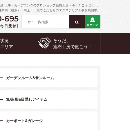
外溝)工事・ガーデニングのプロショップ癒樹工房（ゆうきこうぼう）。
神奈川（横浜）・埼玉・千葉でこだわりのエクステリア工事を展開中。
0-695
 [毎日受付]
約状況
そうだ、
工エリア
癒樹工房で
働こう！
ガーデンルーム&サンルーム
3D造形&目隠しアイテム
カーポート&ガレージ