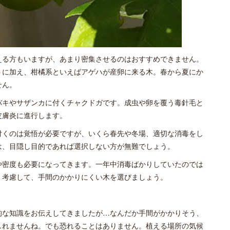
える方もいますが、あまり密集させるのはおすすめできません。
うに加え、柑橘系といえばアゲハが産卵に来る木。春から夏にか
せん。
バキやサザンカに付くチャクドガです。成虫や卵を覆う毒針毛と
皮膚炎に進行します。
付くのは覚悟が必要ですが、いくら春先や冬場、適切な消毒をし
は、目隠し目的であれば選択しない方が無難でしょう。
や密度も必要になってきます。一年中消毒ばかりしていたのでは
く考慮して、手間のかかりにくい木を選びましょう。
的な知識をお伝えしてきましたが…なんだか手間がかかりそう、
しれませんね。でも恐れることはありません。植える場所の気候