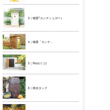
3｜物置｢カンナシュガー｣
4｜物置「カンナ」
5｜Rico(リコ)
6｜雨水タンク