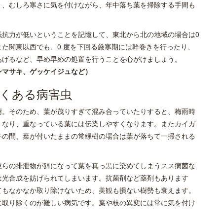
く、むしろ寒さに気を付けながら、年中落ち葉を掃除する手間も
。
抵抗力が低いということを記憶して、東北から北の地域の場合は0
た関東以西でも、0 度を下回る厳寒期には幹巻きを行ったり、
あげるなど、早め早めの処置を行うことを心がけましょう。
ンマサキ、ゲッケイジュなど）
くある病害虫
樹。そのため、葉が茂りすぎて混み合っていたりすると、梅雨時
くなり、重なっている葉には伝染しやすくなります。またカイガ
冬の間、葉が付いたままの常緑樹の場合は葉が落ちて一掃される
彼らの排泄物が餌になって葉を真っ黒に染めてしまうスス病菌な
は光合成を妨げられてしまいます。抗菌剤など薬剤もあります
てもなかなか取り除けないため、美観も損ない樹勢も衰えます。
に取り除くのが難しい病気です。葉や枝の異変には常に気を付け