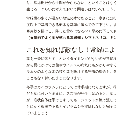
り、常緑樹だから手間がかからない、ということはな
生じる、ぐらいに考えておいて間違いはないでしょう
常緑樹の多くが温かい地域の木であること、寒さには
度以上で栽培できる樹木を基準に選んでみて下さい。ま
寒冷紗を掛ける、降った雪をはなるべく早めに下して
（★風雨でよく葉が落ちる常緑樹：シマトネリコ、ギ
これを知れば敵なし！常緑によ
葉を一斉に落とす、というタイミングがないのが常緑
から夏にかけては菌やウイルスの病気にもかかりやす
ラムシのような木の枝や葉を吸汁する害虫の場合も、
こともなく付いたままになります。
冬季はカイガラムシにとっては休眠期になりますが、
ども葉に付いたままに。スス病が発生し始めると、葉
が、症状自体は手でこすっても、ジェット水流で流し
とにかく根源であるカイガラムシを排除しないと完全
ていましょう！