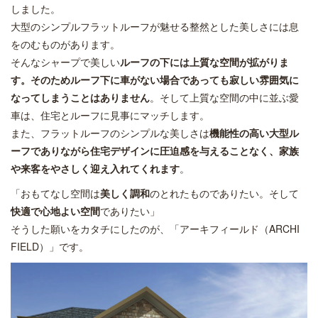
しました。
大型のシンプルフラットルーフが魅せる整然とした美しさには息
をのむものがあります。
そんなシャープで美しい
ルーフの下には上質な空間が拡がりま
す。そのためルーフ下に車がない場合であっても寂しい雰囲気に
なってしまうことはありません
。そして上質な空間の中に並ぶ愛
車は、住宅とルーフに見事にマッチします。
また、フラットルーフのシンプルな美しさは
機能性の高い大型ル
ーフでありながら住宅デザインに圧迫感を与えることなく、家族
や来客をやさしく迎え入れてくれます
。
「おもてなし空間は
美しく調和
のとれたものでありたい。そして
快適で心地よい空間
でありたい」
そうした願いをカタチにしたのが、「アーキフィールド（ARCHI
FIELD）」です。