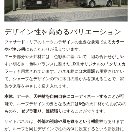
デザイン性を高めるバリエーション
ファサードエリアのトータルデザインの重要な要素である
カラー
やパネル柄
にもこだわりが見えています。
アーチ部分や天井材には、色彩学に基づいて、組み合わせがしや
すい明るさ・色味バランスに整えたLIXILオリジナルの
「クリエカ
ラー」
も用意されています。パネル柄には
木目調
も用意されてい
て、シャープなデザインの中に木目の温かみを加えることで、家
族や来客をやさしく迎え入れます。
本体、アーチ、天井材を自由自在にコーディネートすることが可
能
で、ルーフデザインの要となる
天井は6色
の天井材からお好みの
ものを、
ゼブラ張り
、
連続張り
にすることができます。
サイトパネルは、
外部の視線や風を遮るという機能性
もあります
が、ルーフと同じデザインで柱の内側に設置するという新設計に