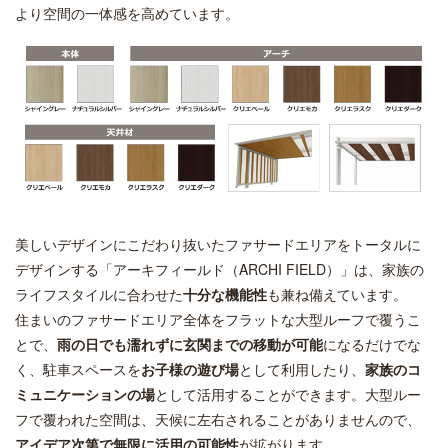
より空間の一体感を高めています。
美しいデザインにこだわり抜いたファサードエリアをトータルに
デザインする「アーキフィールド（ARCHI FIELD）」は、家族の
ライフスタイルに合わせた
十分な機能性
も兼ね備えています。
住まいのファサードエリア全体をフラットな大型ルーフで覆うこ
とで、
雨の日でも濡れずに玄関までの移動が可能
になるだけでな
く、駐車スペースを
お子様の遊び場
として利用したり、
家族のコ
ミュニケーションの場
として活用することができます。大型ルー
フで覆われた空間は、天候に左右されることがありませんので、
アイデア次第で無限に活用の可能性
が拡がります。