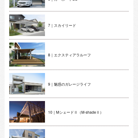
7｜スカイリード
8｜エクスティアラルーフ
9｜魅惑のガレージライフ
10｜MシェードⅡ（M-shadeⅡ）