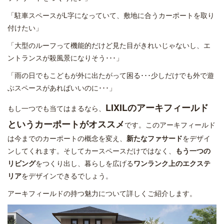
「駐車スペースがL字になっていて、敷地に合うカーポートを取り
付けたい」
「大型のルーフって機能的だけど見た目がきれいじゃないし、エ
ントランスが殺風景になりそう･･･」
「雨の日でもこどもが外に出たがって困る･･･少しだけでも外で遊
ぶスペースがあればいいのに･･･」
LIXILのアーキフィールド
もし一つでも当てはまるなら、
というカーポートがオススメ
です。このアーキフィールド
は今までのカーポートの概念を変え、
新たなファサード
をデザイ
ンしてくれます。そしてカースペースだけではなく、
もう一つの
リビング
をつくり出し、暮らしを広げる
ワンランク上のエクステ
リア
をデザインできるでしょう。
アーキフィールドの持つ魅力について詳しくご紹介します。