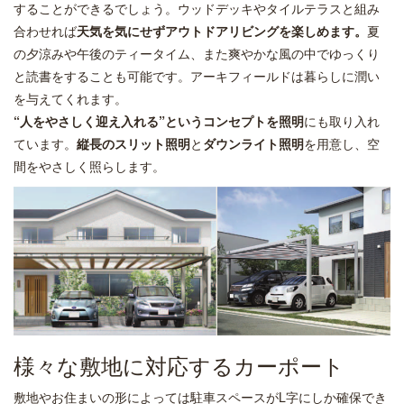
することができるでしょう。ウッドデッキやタイルテラスと組み
合わせれば
天気を気にせずアウトドアリビングを楽しめます。
夏
の夕涼みや午後のティータイム、また爽やかな風の中でゆっくり
と読書をすることも可能です。アーキフィールドは暮らしに潤い
を与えてくれます。
“人をやさしく迎え入れる”というコンセプトを照明
にも取り入れ
ています。
縦長のスリット照明
と
ダウンライト照明
を用意し、空
間をやさしく照らします。
様々な敷地に対応するカーポート
敷地やお住まいの形によっては駐車スペースがL字にしか確保でき