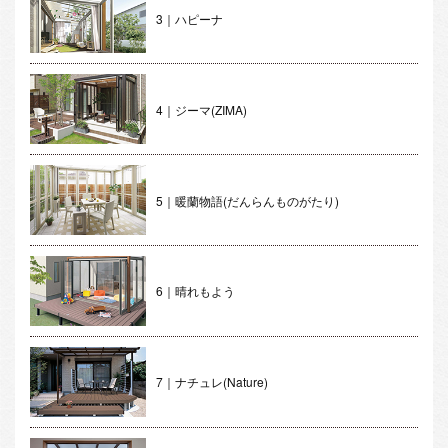
3｜ハピーナ
4｜ジーマ(ZIMA)
5｜暖蘭物語(だんらんものがたり)
6｜晴れもよう
7｜ナチュレ(Nature)