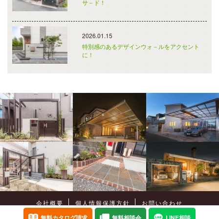
サ－ド！
2026.01.15
特別感のあるデザインウォ－ルをアクセント
に！
会社概要
個人情報保護方針
お問い合わせ
Copyright©
癒樹工房
All Rights Reserved.
無料カタログ請求
無料相談会
LINE相談