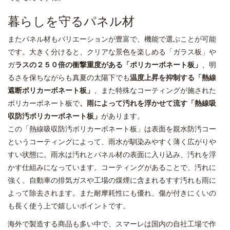
暮らしを守るパネル材
またパネル材もバリエーションが豊富で、機能で選ぶことが可能
です。大きく分けると、クリアな景色を楽しめる「ガラス板」や
ガ
ラスの２５０倍の衝撃重度がある「ポリカーボネート板」
、明
るさを保ちながらも真夏の太陽下でも
温度上昇を抑制する「熱線
遮断ポリカーボネート板」
、また特殊なコーティングが施された
ポリカーボネート板で
、雨によって汚れを浮かせて流す「熱線吸
収防汚ポリカーボネート板」
があります。
この「熱線吸収防汚ポリカーボネート板」は表面を親水防汚コー
というコーティングによって、雨水が馴染みやすく薄く広がりや
すい状態に。雨水は汚れとパネル材の表面に入り込み、汚れを浮
かす仕組みになっています。コーティングがあることで、汚れに
強く、自動車の排気ガスや工場の煤煙に含まれるすす汚れも雨に
よって除去されます。また耐摩耗性にも優れ、傷が付きにくいの
も長く使う上で嬉しいポイントです。
海外で製造する商品も多い中で、スマーレは国内の自社工場で作