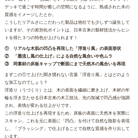
デッキで過ごす時間が癒しの空間になるように、熟成された木の
質感をイメージしたとか。
こうしたリアルさにこだわった製品は他社でも少しずつ誕生して
いますが、その差別化ポイントは、日本古来の製材技法からヒン
トを得た３つの特色が上げられます！
① リアルな木肌の凹凸を再現した「浮造り風」の表面形状
② 「墨流し風の仕上げ」による自然な風合いや色ムラ
③ 同素材の床板キャップで断面にまで天然木の風合いを再現
まずこの①で上げた聞き慣れない言葉「浮造り風」とはどのよう
な加工なのでしょう？
浮造り（うづくり）とは、木の表面を繊細に磨き上げ、木材の年
輪を浮き立たせる日本古来の木工技法。光の加減で凹凸感が強調
され、表情が変わる仕上がりです。
この浮造り仕上げを再現するため、床板の表面に天然木を実際に
スキャン。これを元に表面に「凹凸」を付けて自然な陰影を表現
し、「ブラッシング」で仕上げることで自然な質感を作り出して
います。