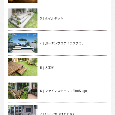
3｜タイルデッキ
4｜ガーデンフロア「ラステラ」
5｜人工芝
6｜ファインステージ（FineStage）
7｜ひとと木（ひととき）