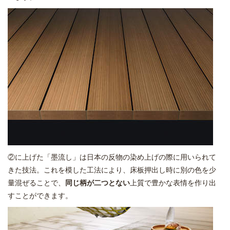
②に上げた「墨流し」は日本の反物の染め上げの際に用いられて
きた技法。これを模した工法により、床板押出し時に別の色を少
量混ぜることで、
同じ柄が二つとない
上質で豊かな表情を作り出
すことができます。