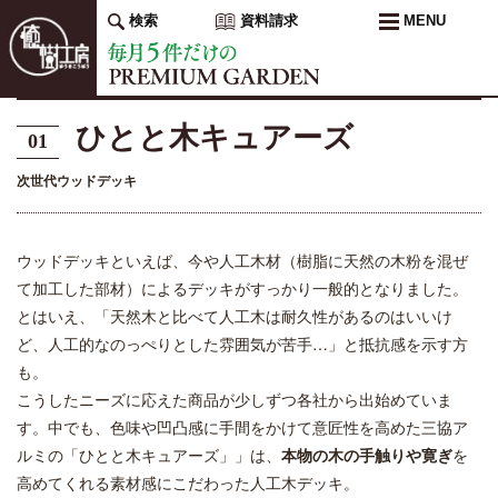
検索
資料請求
MENU
ひとと木キュアーズ
01
次世代ウッドデッキ
ウッドデッキといえば、今や人工木材（樹脂に天然の木粉を混ぜ
て加工した部材）によるデッキがすっかり一般的となりました。
とはいえ、「天然木と比べて人工木は耐久性があるのはいいけ
ど、人工的なのっぺりとした雰囲気が苦手…」と抵抗感を示す方
も。
こうしたニーズに応えた商品が少しずつ各社から出始めていま
す。中でも、色味や凹凸感に手間をかけて意匠性を高めた三協ア
ルミの「ひとと木キュアーズ」」は、
本物の木の手触りや寛ぎ
を
高めてくれる素材感にこだわった人工木デッキ。