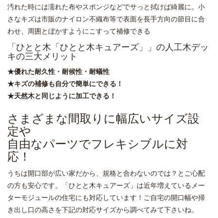
汚れた時には濡れた布やスポンジなどでサっと拭けば綺麗に。小
さなキズは市販のナイロン不織布等で表面を長手方向の節目に合
わせ、周囲とぼかすようにこすって補修できる
「ひとと木「ひとと木キュアーズ」」の人工木デッ
キの三大メリット
★優れた耐久性・耐候性・耐蟻性
★キズの補修も自分で簡単にできる！
★天然木と同じように加工できる！
さまざまな間取りに幅広いサイズ設
定や
自由なパーツでフレキシブルに対
応！
うちは開口部が広い家だから、規格と合わないのでは？とご心配
の方も安心です。「ひとと木キュアーズ」は近年増えているメー
ターモジュールの住宅にも対応しています！ご自宅の開口幅や掃
き出し口の高さを下記の対応サイズから調べてみて下さいね。