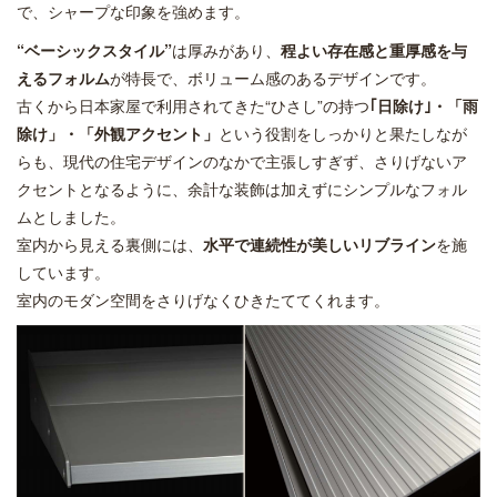
で、シャープな印象を強めます。
“ベーシックスタイル”
は厚みがあり、
程よい存在感と重厚感を与
えるフォルム
が特長で、ボリューム感のあるデザインです。
古くから日本家屋で利用されてきた“ひさし”の持つ
｢日除け｣・「雨
除け」・「外観アクセント」
という役割をしっかりと果たしなが
らも、現代の住宅デザインのなかで主張しすぎず、さりげないア
クセントとなるように、余計な装飾は加えずにシンプルなフォル
ムとしました。
室内から見える裏側には、
水平で連続性が美しいリブライン
を施
しています。
室内のモダン空間をさりげなくひきたててくれます。