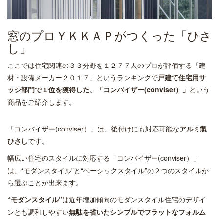
窓のプロＹＫＫＡＰがつくった「ひさ
し」
ここでは住宅関連の３３分野を１２７７人のプロが評価する「建
材・設備メーカー２０１７」というランキングで
戸建て住宅用サ
ッシ部門で１位を獲得した、「コンバイザー(conviser）」
という
商品をご紹介します。
「コンバイザー(conviser）」は、後付けにも対応可能な
アルミ製
ひさし
です。
幅広い住宅のスタイルに対応する「コンバイザー(conviser）」
は、“モダンスタイル”と“ベーシックスタイル”の２つのスタイルか
ら選ぶことが出来ます。
“モダンスタイル”
は近年増加傾向のモダンスタイル住宅のデザイ
ンとも調和しやすい
無駄を省いたシンプルでフラットなフォルム