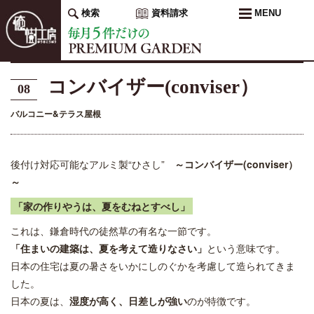
検索
資料請求
MENU
コンバイザー(conviser）
08
バルコニー&テラス屋根
後付け対応可能なアルミ製“ひさし”
～コンバイザー(conviser）
～
「家の作りやうは、夏をむねとすべし」
これは、鎌倉時代の徒然草の有名な一節です。
「住まいの建築は、夏を考えて造りなさい」
という意味です。
日本の住宅は夏の暑さをいかにしのぐかを考慮して造られてきま
した。
日本の夏は、
湿度が高く、日差しが強い
のが特徴です。