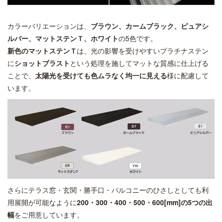
カラーバリエーションは、
ブラウン、カームブラック、ピュアシ
ルバー、マットステンＴ、ホワイト
の5色です。
新色のマットステンＴ
は、光の影響を受けやすいプラチナステン
に
ショットブラスト
という処理を施してマットな質感に仕上げる
ことで、
太陽光を受けても色ムラなく均一に見える
様に配慮して
います。
さらにテラス窓・玄関・勝手口・バルコニーのひさしとしても利
用展開が可能なように
200・300・400・500・600[mm]の5つの出
幅
をご用意しています。