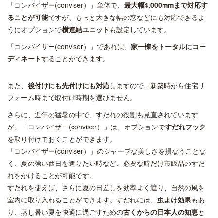
「コンバイザー(conviser）」単体で、
最大幅4,000mmまで対応す
ることが可能
ですが、もっと大きな幅の窓などにも対応できるよ
うにオプションで
横連結ユニット
も設定しています。
「コンバイザー(conviser）」であれば、
家一棟をトータルにコー
ディネート
することができます。
また、
後付けにも先付けにも対応
しますので、新築時から住宅リ
フォーム時まで取付け時期を選びません。
さらに、近年の猛暑の中で、すだれの役割も見直されています
が、「コンバイザー(conviser）」は、オプションで
すだれフック
を取り付けておくことができます。
「コンバイザー(conviser）」のシャープな美しさを損なうことな
く、夏の強い西日を遮りたい時など、必要な時だけ市販品のすだ
れをかけることが可能です。
すだれを使えば、さらに夏の日差しを効率よく遮り、自然の風を
室内に取り入れることができます。すだれには、
虫よけ効果
もあ
り、蒸し暑い夏を快適に過ごすための
古くからの日本人の知恵
と