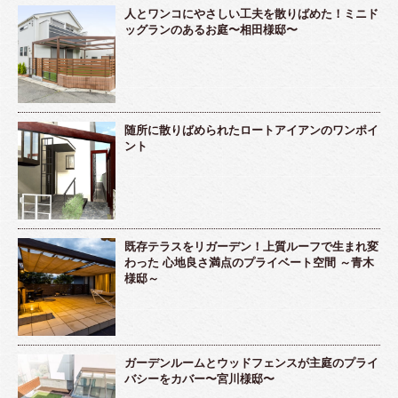
人とワンコにやさしい工夫を散りばめた！ミニド
ッグランのあるお庭〜相田様邸〜
随所に散りばめられたロートアイアンのワンポイ
ント
既存テラスをリガーデン！上質ルーフで生まれ変
わった 心地良さ満点のプライベート空間 ～青木
様邸～
ガーデンルームとウッドフェンスが主庭のプライ
バシーをカバー〜宮川様邸〜