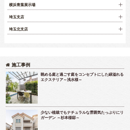
横浜青葉展示場
埼玉支店
埼玉北支店
施工事例
眺める庭と過ごす庭をコンセプトにした緑溢れる
エクステリア～浅水様～
少ない植栽でもナチュラルな雰囲気たっぷりにリ
ガーデン ～杉本様邸～