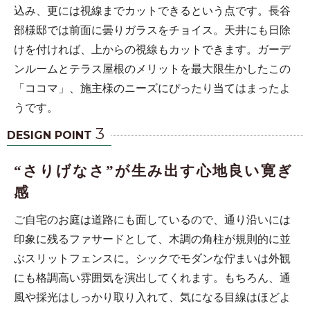
込み、更には視線までカットできるという点です。長谷
部様邸では前面に曇りガラスをチョイス。天井にも日除
けを付ければ、上からの視線もカットできます。ガーデ
ンルームとテラス屋根のメリットを最大限生かしたこの
「ココマ」、施主様のニーズにぴったり当てはまったよ
うです。
3
DESIGN POINT
“さりげなさ”が生み出す心地良い寛ぎ
感
ご自宅のお庭は道路にも面しているので、通り沿いには
印象に残るファサードとして、木調の角柱が規則的に並
ぶスリットフェンスに。シックでモダンな佇まいは外観
にも格調高い雰囲気を演出してくれます。もちろん、通
風や採光はしっかり取り入れて、気になる目線はほどよ