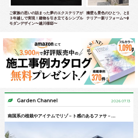
クス
ご家族の思いの詰まった夢のエクステリアが
擁壁も景色のひとつ、と捉えた
３年越しで実現！建物を引き立てるシンプル
テリア一新リフォーム〜鈴木様
モダンデザイン〜越川様邸〜
Garden Channel
2026.07.13
南国系の植栽やアイテムでリゾ－ト感のあるファサ－…