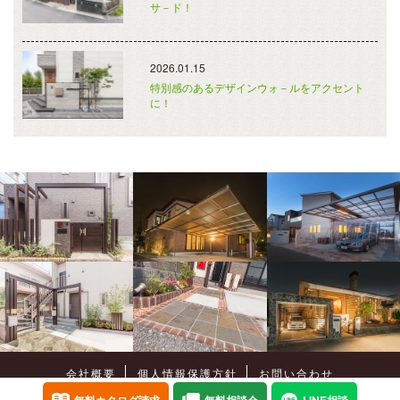
サ－ド！
2026.01.15
特別感のあるデザインウォ－ルをアクセント
に！
会社概要
個人情報保護方針
お問い合わせ
Copyright©
癒樹工房
All Rights Reserved.
無料カタログ請求
無料相談会
LINE相談