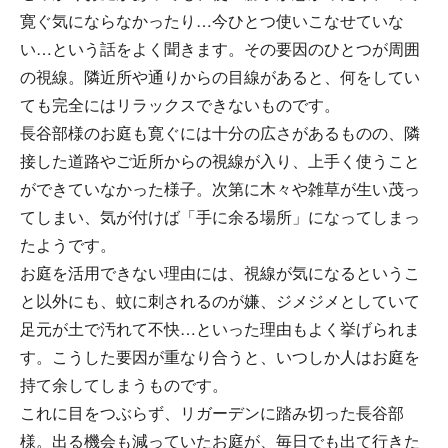
寛ぐ気にならなかったり…今ひとつ使いこなせていな
い…という話をよく聞きます。その要因のひとつが周囲
の視線。隣近所や通りからの目線があると、何をしてい
ても完全にはリラックスできないものです。
長谷部様のお庭も寛ぐには十分の広さがあるものの、隣
接した道路やご近所からの視線が入り、上手く使うこと
ができていなかった様子。次第に木々や雑草が生い茂っ
てしまい、気が付けば「手に余る場所」になってしまっ
たようです。
お庭を活用できない理由には、視線が気になるというこ
と以外にも、蚊に刺されるのが嫌、ジメジメとしていて
足元が土で汚れて不快…といった理由もよく挙げられま
す。こうした要因が重なり合うと、いつしか人はお庭を
持て余してしまうものです。
これに目をつぶらず、リガーデンに踏み切った長谷部
様。出る機会も減っていたお庭が、毎日でも出て行きた