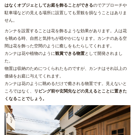
はなくオブジェとしてお庭を飾ることができる
のでアプローチや
駐車場などの見える場所に設置しても景観を損なうことはありま
せん。
カンナを設置することは花を飾るような効果があります。人は花
を眺める時、自然と気持ちが穏やかになります。カンナのある空
間は花を飾った空間のように癒しをもたらしてくれます。
カンナは花や植物のように
観賞できる物置
として開発されまし
た。
物置は収納のためにつくられたものですが、カンナはそれ以上の
価値をお庭に与えてくれます。
カンナは花のように眺めるだけで癒される物置です。見えないと
ころではなく、
リビング前や玄関先などの見えるとことに置きた
くなることでしょう。