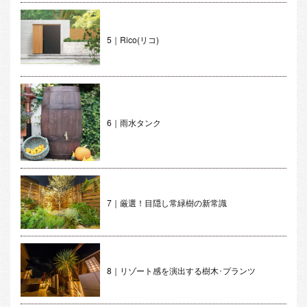
5｜Rico(リコ)
6｜雨水タンク
7｜厳選！目隠し常緑樹の新常識
8｜リゾート感を演出する樹木･プランツ